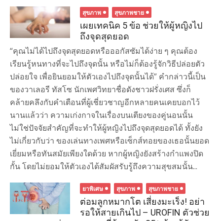
สุขภาพ
สุขภาพชาย
เผยเทคนิค 5 ข้อ ช่วยให้ผู้หญิงไป
ถึงจุดสุดยอด
“คุณไม่ได้ไปถึงจุดสุดยอดหรือออกัสซัมได้ง่าย ๆ คุณต้อง
เรียนรู้หนทางที่จะไปถึงจุดนั้น หรือไม่ก็ต้องรู้จักวิธีปล่อยตัว
ปล่อยใจ เพื่อยินยอมให้ตัวเองไปถึงจุดนั้นได้” คำกล่าวนี้เป็น
ของวาเลอรี ทัสโซ นักเพศวิทยาชื่อดังชาวฝรั่งเศส ซึ่งก็
คล้ายคลึงกับคำเตือนที่ผู้เชี่ยวชาญอีกหลายคนเคยบอกไว้
นานแล้วว่า ความเก่งกาจในเรื่องบนเตียงของคู่นอนนั้น
ไม่ใช่ปัจจัยสำคัญที่จะทำให้ผู้หญิงไปถึงจุดสุดยอดได้ ทั้งยัง
ไม่เกี่ยวกับว่า ของเล่นทางเพศหรือเซ็กส์ทอยของเธอนั้นยอด
เยี่ยมหรือทันสมัยเพียงใดด้วย หากผู้หญิงยังสร้างกำแพงปิด
กั้น โดยไม่ยอมให้ตัวเองได้สัมผัสรับรู้ถึงความสุขสมนั้น...
ยาพิเศษ
สุขภาพ
สุขภาพชาย
ต่อมลูกหมากโต เสี่ยงมะเร็ง! อย่า
รอให้สายเกินไป – UROFIN ตัวช่วย