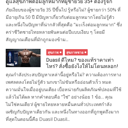
ดูแลสุขภาพต่อมลูกหมากที่ผู้ชายวัย 35+ ต้องรู้จัก
ภัยเงียบของผู้ชายวัย 35 ปีขึ้นไป รู้หรือไม่? ผู้ชายกว่า 50% ที่
มีอายุเกิน 50 ปี มีปัญหาเกี่ยวกับต่อมลูกหมากโดยไม่รู้ตัว
และหนึ่งในปัญหาที่น่ากลัวที่สุดคือ “มะเร็งต่อมลูกหมาก” ซึ่ง
คร่าชีวิตชายไทยหลายพันคนต่อปีแบบเงียบ ๆ โดยมี
สัญญาณเตือนที่มักถูกมองข้าม...
สุขภาพ
สุขภาพชาย
Duasil ดีไหม? ของแท้ราคาเท่า
ไหร่? สั่งซื้อยังไงให้ไม่โดนหลอก!
คุณกำลังประสบปัญหาเหล่านี้อยู่หรือไม่? ความต้องการทาง
เพศลดลงโดยไม่รู้ตัว นกเขาไม่ขันหรืออ่อนตัวเร็ว หมด
ความมั่นใจเมื่ออยู่บนเตียง เบื่อหน่ายกับผลิตภัณฑ์ปลอมที่ใช้
แล้วไม่ได้ผล หากคำตอบคือ “ใช่” อย่างน้อย 1 ข้อ… คุณ
ไม่ใช่คนเดียว! ผู้ชายไทยหลายหมื่นคนทั่วประเทศกำลัง
เผชิญกับปัญหาเดียวกัน และหนึ่งในทางออกที่ถูกพูดถึงมาก
ที่สุดในตอนนี้คือ Duasil Duasil...