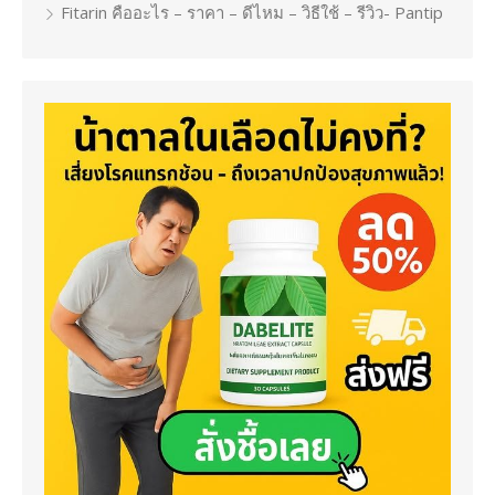
Fitarin คืออะไร – ราคา – ดีไหม – วิธีใช้ – รีวิว- Pantip