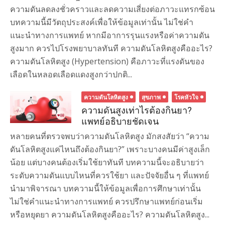
ความดันลดลงชั่วคราวและลดความเสี่ยงต่อภาวะแทรกซ้อน
บทความนี้มีวัตถุประสงค์เพื่อให้ข้อมูลเท่านั้น ไม่ใช่คำ
แนะนำทางการแพทย์ หากมีอาการรุนแรงหรือค่าความดัน
สูงมาก ควรไปโรงพยาบาลทันที ความดันโลหิตสูงคืออะไร?
ความดันโลหิตสูง (Hypertension) คือภาวะที่แรงดันของ
เลือดในหลอดเลือดแดงสูงกว่าปกติ...
ความดันโลหิตสูง
สุขภาพ
โรคหัวใจ
ความดันสูงเท่าไรต้องกินยา?
แพทย์อธิบายชัดเจน
หลายคนที่ตรวจพบว่าความดันโลหิตสูง มักสงสัยว่า “ความ
ดันโลหิตสูงแค่ไหนถึงต้องกินยา?” เพราะบางคนมีค่าสูงเล็ก
น้อย แต่บางคนต้องเริ่มใช้ยาทันที บทความนี้จะอธิบายว่า
ระดับความดันแบบไหนที่ควรใช้ยา และปัจจัยอื่น ๆ ที่แพทย์
นำมาพิจารณา บทความนี้ให้ข้อมูลเพื่อการศึกษาเท่านั้น
ไม่ใช่คำแนะนำทางการแพทย์ ควรปรึกษาแพทย์ก่อนเริ่ม
หรือหยุดยา ความดันโลหิตสูงคืออะไร? ความดันโลหิตสูง...