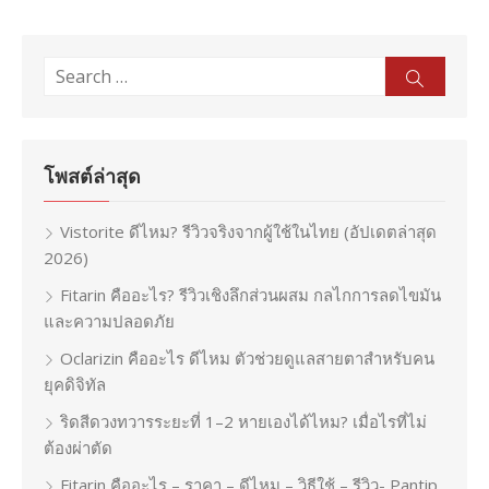
Search
Sear
for:
โพสต์ล่าสุด
Vistorite ดีไหม? รีวิวจริงจากผู้ใช้ในไทย (อัปเดตล่าสุด
2026)
Fitarin คืออะไร? รีวิวเชิงลึกส่วนผสม กลไกการลดไขมัน
และความปลอดภัย
Oclarizin คืออะไร ดีไหม ตัวช่วยดูแลสายตาสำหรับคน
ยุคดิจิทัล
ริดสีดวงทวารระยะที่ 1–2 หายเองได้ไหม? เมื่อไรที่ไม่
ต้องผ่าตัด
Fitarin คืออะไร – ราคา – ดีไหม – วิธีใช้ – รีวิว- Pantip