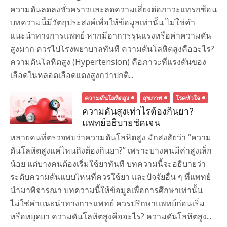
ความดันลดลงชั่วคราวและลดความเสี่ยงต่อภาวะแทรกซ้อน
บทความนี้มีวัตถุประสงค์เพื่อให้ข้อมูลเท่านั้น ไม่ใช่คำ
แนะนำทางการแพทย์ หากมีอาการรุนแรงหรือค่าความดัน
สูงมาก ควรไปโรงพยาบาลทันที ความดันโลหิตสูงคืออะไร?
ความดันโลหิตสูง (Hypertension) คือภาวะที่แรงดันของ
เลือดในหลอดเลือดแดงสูงกว่าปกติ...
ความดันโลหิตสูง
สุขภาพ
โรคหัวใจ
ความดันสูงเท่าไรต้องกินยา?
แพทย์อธิบายชัดเจน
หลายคนที่ตรวจพบว่าความดันโลหิตสูง มักสงสัยว่า “ความ
ดันโลหิตสูงแค่ไหนถึงต้องกินยา?” เพราะบางคนมีค่าสูงเล็ก
น้อย แต่บางคนต้องเริ่มใช้ยาทันที บทความนี้จะอธิบายว่า
ระดับความดันแบบไหนที่ควรใช้ยา และปัจจัยอื่น ๆ ที่แพทย์
นำมาพิจารณา บทความนี้ให้ข้อมูลเพื่อการศึกษาเท่านั้น
ไม่ใช่คำแนะนำทางการแพทย์ ควรปรึกษาแพทย์ก่อนเริ่ม
หรือหยุดยา ความดันโลหิตสูงคืออะไร? ความดันโลหิตสูง...