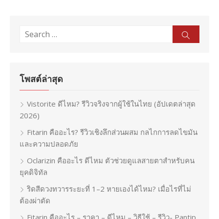
Search
Sear
for:
โพสต์ล่าสุด
Vistorite ดีไหม? รีวิวจริงจากผู้ใช้ในไทย (อัปเดตล่าสุด
2026)
Fitarin คืออะไร? รีวิวเชิงลึกส่วนผสม กลไกการลดไขมัน
และความปลอดภัย
Oclarizin คืออะไร ดีไหม ตัวช่วยดูแลสายตาสำหรับคน
ยุคดิจิทัล
ริดสีดวงทวารระยะที่ 1–2 หายเองได้ไหม? เมื่อไรที่ไม่
ต้องผ่าตัด
Fitarin คืออะไร – ราคา – ดีไหม – วิธีใช้ – รีวิว- Pantip