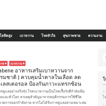
โลหิตสูง
เบาหวาน
โรคหัวใจ
สุขภาพชาย
ความงาม
S
fo
ภาพ
เบาหวาน
abene อาหารเสริมเบาหวานจาก
รมชาติ | ควบคุมน้ำตาลในเลือด ลด
โ
เลสเตอรอล ป้องกันภาวะแทรกซ้อน
ูแลอย่างจริงจัง โรคเบาหวานเป็นโรคเรื้อรังที่กำลังเพิ่ม
ศไทยและทั่วโลก สาเหตุสำคัญมาจากพฤติกรรมการใช้ชีวิต
ไท
รขาดการออกกำลังกาย หากไม่ได้รับการดูแลอย่างเหมาะสม