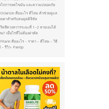
ลไกการลดไขมัน และความปลอดภัย
Oclarizin คืออะไร ดีไหม ตัวช่วยดูแล
ายตาสำหรับคนยุคดิจิทัล
ริดสีดวงทวารระยะที่ 1–2 หายเองได้
ม? เมื่อไรที่ไม่ต้องผ่าตัด
Fitarin คืออะไร – ราคา – ดีไหม – วิธี
้ – รีวิว- Pantip