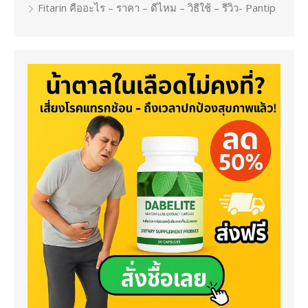
Fitarin คืออะไร – ราคา – ดีไหม – วิธีใช้ – รีวิว- Pantip