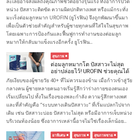
ละเลยอาจส่งผลถึงคุณภาพชีวิตอย่างรุนแรง ทั้งอาการปวด
หน่วง ปัสสาวะติดขัด ความผิดปกติทางเพศ หรือแม้กระทั่ง
มะเร็งต่อมลูกหมาก UROFIN (ยูโรฟิน) จึงถูกพัฒนาขึ้นมา
เพื่อเป็นตัวช่วยสำคัญสำหรับผู้ชายทุกคนที่ใส่ใจในสุขภาพ
โดยเฉพาะการป้องกันและฟื้นฟูการทำงานของต่อมลูก
หมากให้กลับมาแข็งแรงอีกครั้ง ยูโรฟิน...
สุขภาพ
ต่อมลูกหมากโต ปัสสาวะไม่สุด
อย่าปล่อยไว้! UROFIN ช่วยคุณได้
ภัยเงียบของผู้ชายวัย 40+ ที่ไม่ควรมองข้าม เมื่อก้าวเข้าสู่วัย
กลางคน ผู้ชายหลายคนอาจเริ่มรู้สึกว่าร่างกายของตนเอง
เริ่มเปลี่ยนไป ทั้งในเรื่องของพละกำลัง ความรู้สึกทางเพศ
และที่สำคัญคือ “ระบบทางเดินปัสสาวะ” ที่เริ่มแปลกไปจาก
เดิม เช่น ปัสสาวะบ่อย ปัสสาวะไม่สุด หรือมีอาการเจ็บหน่วง
บริเวณท้องน้อย ซึ่งอาการเหล่านี้อาจไม่ใช่เรื่องเล็กน้อย...
ยาพิเศษ
สุขภาพ
สุขภาพชาย