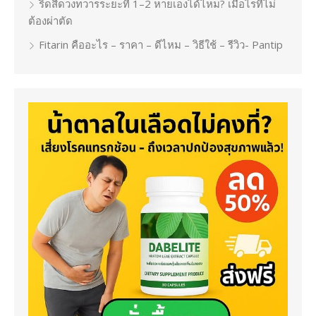
ริดสีดวงทวารระยะที่ 1–2 หายเองได้ไหม? เมื่อไรที่ไม่
ต้องผ่าตัด
Fitarin คืออะไร – ราคา – ดีไหม – วิธีใช้ – รีวิว- Pantip