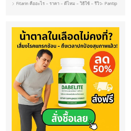
Fitarin คืออะไร – ราคา – ดีไหม – วิธีใช้ – รีวิว- Pantip