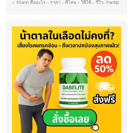
Fitarin คืออะไร – ราคา – ดีไหม – วิธีใช้ – รีวิว- Pantip