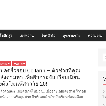
โลหิตสูง
เบาหวาน
โรคหัวใจ
สุขภาพชาย
ความงาม
S
fo
ามงาม
สุขภาพ
ีมลดริ้วรอย Cellarin – ตัวช่วยที่คุณ
ลังตามหา เพื่อผิวกระชับ เรียบเนียน
โ
่งตึง ไม่แพ้สาววัย 20!
 แล้วคุณล่ะ? เคยสังเกตไหมว่า… เมื่ออายุเลยเลขสาม ริ้วรอย
้าผาก หรือมุมปาก ผิวที่เคยเด้งดึ๋งกลับเริ่มหย่อนคล้อย...
ไท