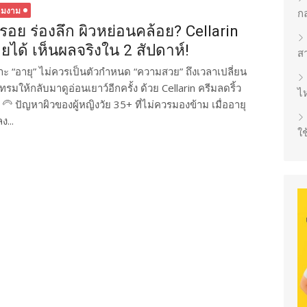
ามงาม
ก
้วรอย ร่องลึก ผิวหย่อนคล้อย? Cellarin
วยได้ เห็นผลจริงใน 2 สัปดาห์!
ส
าะ “อายุ” ไม่ควรเป็นตัวกำหนด “ความสวย” ถึงเวลาเปลี่ยน
ทรมให้กลับมาดูอ่อนเยาว์อีกครั้ง ด้วย Cellarin ครีมลดริ้ว
ไห
‍🦳 ปัญหาผิวของผู้หญิงวัย 35+ ที่ไม่ควรมองข้าม เมื่ออายุ
ง...
ใช