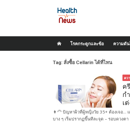
Skip
โรคกระดูกและข้อ
ความดัน
to
content
Tag:
สั่งซื้อ Cellarin ได้ที่ไหน
คว
คร
กำ
เต
👩‍🦳 ปัญหาผิวที่ผู้หญิงวัย 35+ ต้องเจอ…
บาง ๆ เริ่มปรากฏขึ้นทีละจุด – รอบดวงตา หน