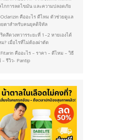
ลไกการลดไขมัน และความปลอดภัย
Oclarizin คืออะไร ดีไหม ตัวช่วยดูแล
ายตาสำหรับคนยุคดิจิทัล
ริดสีดวงทวารระยะที่ 1–2 หายเองได้
ม? เมื่อไรที่ไม่ต้องผ่าตัด
Fitarin คืออะไร – ราคา – ดีไหม – วิธี
้ – รีวิว- Pantip