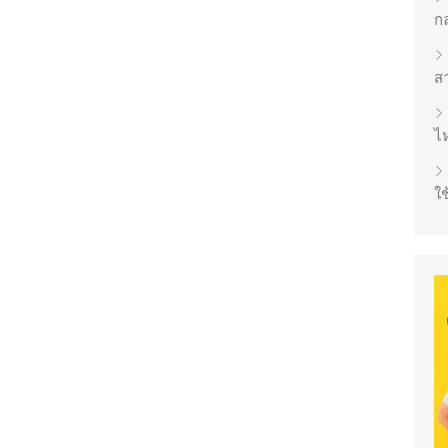
ก
ส
ไห
ใช