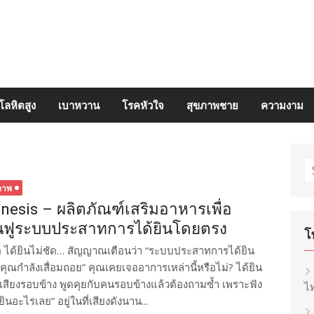
โลหิตสูง
เบาหวาน
โรคหัวใจ
สุขภาพชาย
ความงาม
S
fo
ภาพ
nesis – ผลิตภัณฑ์เสริมอาหารเพื่อ
้นฟูระบบประสาทการได้ยินโดยตรง
โ
ื้อ ได้ยินไม่ชัด… สัญญาณเตือนว่า “ระบบประสาทการได้ยิน
คุณกำลังเสื่อมถอย” คุณเคยเจออาการเหล่านี้หรือไม่? ได้ยิน
ม่มีเสียงรอบข้าง พูดคุยกับคนรอบข้างแล้วต้องถามซ้ำ เพราะฟัง
ไท
ยินอะไรเลย” อยู่ในที่เสียงดังนาน...