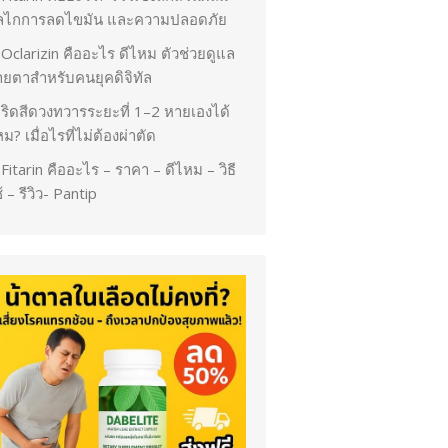
ลไกการลดไขมัน และความปลอดภัย
Oclarizin คืออะไร ดีไหม ตัวช่วยดูแล
ายตาสำหรับคนยุคดิจิทัล
ริดสีดวงทวารระยะที่ 1–2 หายเองได้
ม? เมื่อไรที่ไม่ต้องผ่าตัด
Fitarin คืออะไร – ราคา – ดีไหม – วิธี
้ – รีวิว- Pantip