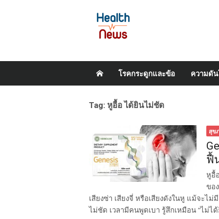
Skip
โรคกระดูกและข้อ
ความดัน
to
content
Tag:
หูอื้อ ได้ยินไม่ชัด
สุข
Ge
ฟื
หูอ
ของ
เสียงซ่า เสียงจี่ หรือเสียงดังในหู แม้จะไ
ไม่ชัด เวลามีคนพูดเบา รู้สึกเหมือน “ไม่ได้