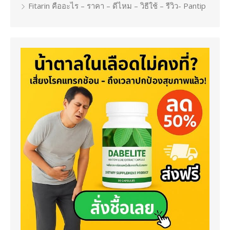
Fitarin คืออะไร – ราคา – ดีไหม – วิธีใช้ – รีวิว- Pantip