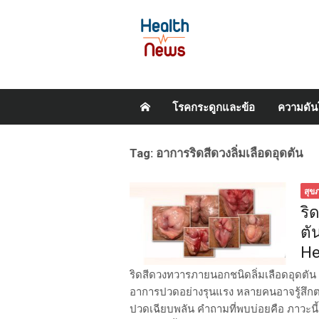
Skip
โรคกระดูกและข้อ
ความดัน
to
content
Tag:
อาการริดสีดวงลิ่มเลือดอุดตัน
สุข
ริ
ตั
He
ริดสีดวงทวารภายนอกชนิดลิ่มเลือดอุดตัน 
อาการปวดอย่างรุนแรง หลายคนอาจรู้สึกต
ปวดเฉียบพลัน คำถามที่พบบ่อยคือ ภาวะนี