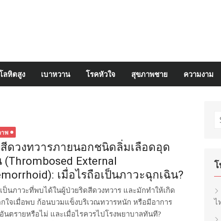
โลหิตสูง
เบาหวาน
โรคหัวใจ
สุขภาพชาย
ความงาม
S
fo
ภาพ
ดสีดวงทวารภายนอกชนิดลิ่มเลือดอุด
น (Thrombosed External
โ
morrhoid): เมื่อไรถือเป็นภาวะฉุกเฉิน?
เป็นภาวะที่พบได้ในผู้ป่วยริดสีดวงทวาร และมักทำให้เกิด
กใจเมื่อพบ ก้อนบวมแข็งบริเวณทวารหนัก หรือมีอาการ
ไท
้อันตรายหรือไม่ และเมื่อไรควรไปโรงพยาบาลทันที?