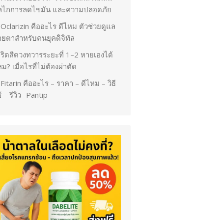
ลไกการลดไขมัน และความปลอดภัย
Oclarizin คืออะไร ดีไหม ตัวช่วยดูแล
ายตาสำหรับคนยุคดิจิทัล
ริดสีดวงทวารระยะที่ 1–2 หายเองได้
ม? เมื่อไรที่ไม่ต้องผ่าตัด
Fitarin คืออะไร – ราคา – ดีไหม – วิธี
้ – รีวิว- Pantip