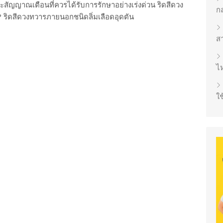
สัญญาณเตือนที่ควรได้รับการรักษาอย่างเร่งด่วน ริดสีดวง
ก
 ริดสีดวงทวารภายนอกชนิดลิ่มเลือดอุดตัน
ส
ไห
ใช