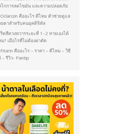
ลไกการลดไขมัน และความปลอดภัย
Oclarizin คืออะไร ดีไหม ตัวช่วยดูแล
ายตาสำหรับคนยุคดิจิทัล
ริดสีดวงทวารระยะที่ 1–2 หายเองได้
ม? เมื่อไรที่ไม่ต้องผ่าตัด
Fitarin คืออะไร – ราคา – ดีไหม – วิธี
้ – รีวิว- Pantip