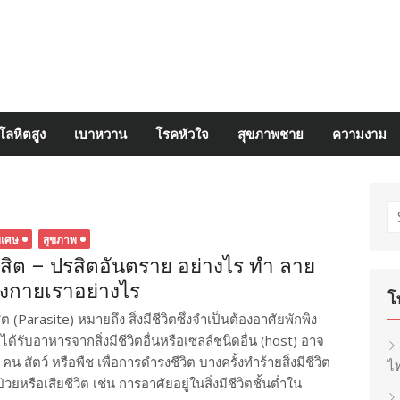
โลหิตสูง
เบาหวาน
โรคหัวใจ
สุขภาพชาย
ความงาม
S
fo
ิเศษ
สุขภาพ
สิต – ปรสิตอันตราย อย่างไร ทำ ลาย
างกายเราอย่างไร
โ
ต (Parasite) หมายถึง สิ่งมีชีวิตซึ่งจำเป็นต้องอาศัยพักพิง
ด้รับอาหารจากสิ่งมีชีวิตอื่นหรือเซลล์ชนิดอื่น (host) อาจ
 คน สัตว์ หรือพืช เพื่อการดำรงชีวิต บางครั้งทำร้ายสิ่งมีชีวิต
ไท
ยหรือเสียชีวิต เช่น การอาศัยอยู่ในสิ่งมีชีวิตชั้นต่ำใน