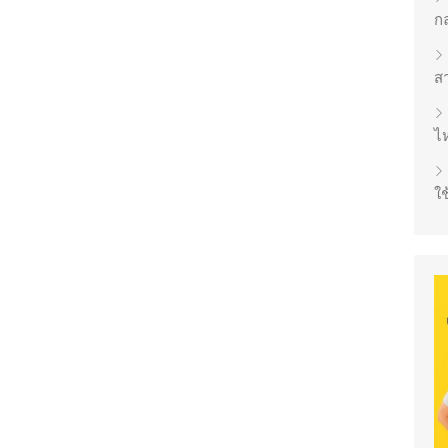
ก
ส
ไห
ใช