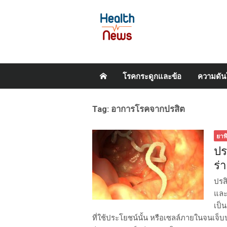
Skip
โรคกระดูกและข้อ
ความดัน
to
content
Tag:
อาการโรคจากปรสิต
ยาพ
ปร
ร่
ปรสิ
และไ
เป็น
ที่ใช้ประโยชน์นั้น หรือเซลล์ภายในจนเจ็บป่ว