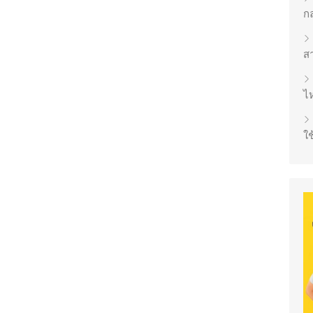
ก
ส
ไห
ใช