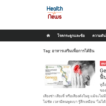
Skip
โรคกระดูกและข้อ
ความดัน
to
content
Tag:
อาหารเสริมเพื่อการได้ยิน
สุข
Ge
ฟื
หูอ
ของ
เสียงซ่า เสียงจี่ หรือเสียงดังในหู แม้จะไ
ไม่ชัด เวลามีคนพูดเบา รู้สึกเหมือน “ไม่ได้