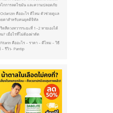
ลไกการลดไขมัน และความปลอดภัย
Oclarizin คืออะไร ดีไหม ตัวช่วยดูแล
ายตาสำหรับคนยุคดิจิทัล
ริดสีดวงทวารระยะที่ 1–2 หายเองได้
ม? เมื่อไรที่ไม่ต้องผ่าตัด
Fitarin คืออะไร – ราคา – ดีไหม – วิธี
้ – รีวิว- Pantip