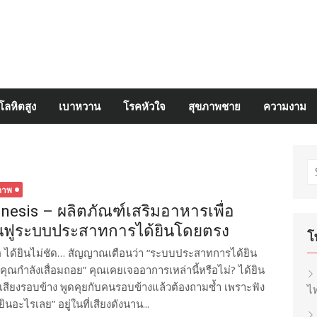
โลหิตสูง
เบาหวาน
โรคหัวใจ
สุขภาพชาย
ความงาม
S
fo
ภาพ
nesis – ผลิตภัณฑ์เสริมอาหารเพื่อ
้นฟูระบบประสาทการได้ยินโดยตรง
โ
ื้อ ได้ยินไม่ชัด… สัญญาณเตือนว่า “ระบบประสาทการได้ยิน
คุณกำลังเสื่อมถอย” คุณเคยเจออาการเหล่านี้หรือไม่? ได้ยิน
ม่มีเสียงรอบข้าง พูดคุยกับคนรอบข้างแล้วต้องถามซ้ำ เพราะฟัง
ไท
ยินอะไรเลย” อยู่ในที่เสียงดังนาน...