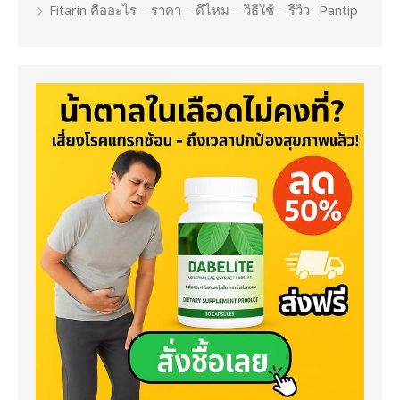
Fitarin คืออะไร – ราคา – ดีไหม – วิธีใช้ – รีวิว- Pantip