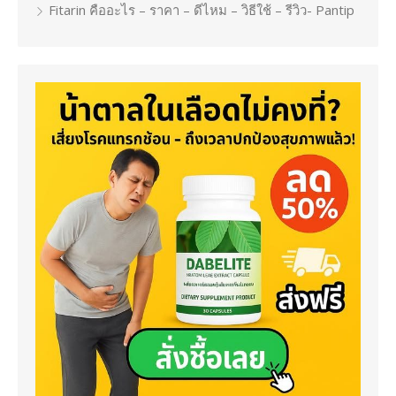
Fitarin คืออะไร – ราคา – ดีไหม – วิธีใช้ – รีวิว- Pantip