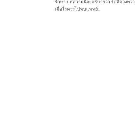
รักษา บทความนี้จะอธิบายว่า ริดสีดวงทวา
เมื่อไรควรไปพบแพทย์...