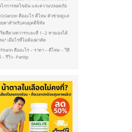
ลไกการลดไขมัน และความปลอดภัย
Oclarizin คืออะไร ดีไหม ตัวช่วยดูแล
ายตาสำหรับคนยุคดิจิทัล
ริดสีดวงทวารระยะที่ 1–2 หายเองได้
ม? เมื่อไรที่ไม่ต้องผ่าตัด
Fitarin คืออะไร – ราคา – ดีไหม – วิธี
้ – รีวิว- Pantip