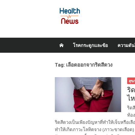
Skip
โรคกระดูกและข้อ
ความดัน
to
content
Tag:
เลือดออกจากริดสีดวง
สุข
ริ
ไห
ริด
ท้อ
ริดสีดวงเป็นเพียงปัญหาที่ทำให้เจ็บหรือเ
ทำให้เกิดภาวะโลหิตจาง (ภาวะขาดเลือด) ไ