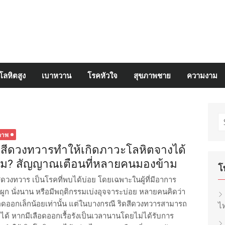
โลหิตสูง
เบาหวาน
โรคหัวใจ
สุขภาพชาย
ความงาม
S
fo
ภาพ
ดสีดวงทวารทำให้เกิดภาวะโลหิตจางได้
ม? สัญญาณเตือนที่หลายคนมองข้าม
โ
สีดวงทวาร เป็นโรคที่พบได้บ่อย โดยเฉพาะในผู้ที่มีอาการ
งผูก นั่งนาน หรือมีพฤติกรรมเบ่งอุจจาระบ่อย หลายคนคิดว่า
ลือดออกเล็กน้อยเท่านั้น แต่ในบางกรณี ริดสีดวงทวารสามารถ
ไท
ด้ หากมีเลือดออกเรื้อรังเป็นเวลานานโดยไม่ได้รับการ