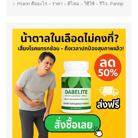
Fitarin คืออะไร – ราคา – ดีไหม – วิธีใช้ – รีวิว- Pantip