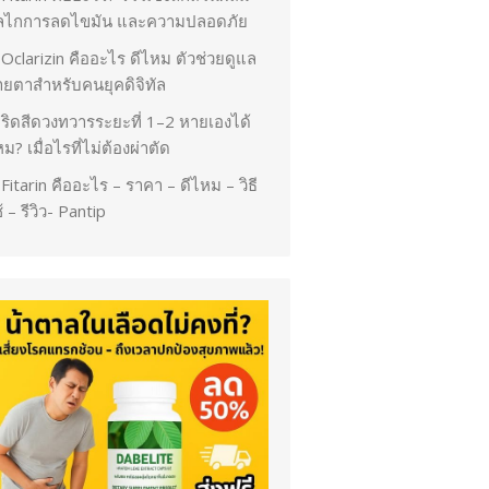
ลไกการลดไขมัน และความปลอดภัย
Oclarizin คืออะไร ดีไหม ตัวช่วยดูแล
ายตาสำหรับคนยุคดิจิทัล
ริดสีดวงทวารระยะที่ 1–2 หายเองได้
ม? เมื่อไรที่ไม่ต้องผ่าตัด
Fitarin คืออะไร – ราคา – ดีไหม – วิธี
้ – รีวิว- Pantip