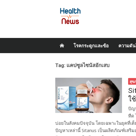
Skip
โรคกระดูกและข้อ
ความดัน
to
content
Tag:
แคปซูลไซนัสอักเสบ
สุข
Si
ใช
ปัญ
หืด
บ่อยในสังคมปัจจุบัน โดยเฉพาะในยุคที่เ
ปัญหาเหล่านี้ Sitanus เป็นผลิตภัณฑ์เสริ