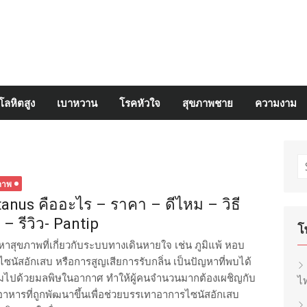
โลหิตสูง
เบาหวาน
โรคหัวใจ
สุขภาพชาย
ความงาม
S
fo
ภาพ
tanus คืออะไร – ราคา – ดีไหม – วิธี
้ – รีวิว- Pantip
โ
หาสุขภาพที่เกี่ยวกับระบบทางเดินหายใจ เช่น ภูมิแพ้ หอบ
 ไซนัสอักเสบ หรือการสูญเสียการรับกลิ่น เป็นปัญหาที่พบได้
ต็มไปด้วยมลพิษในอากาศ ทำให้ผู้คนจำนวนมากต้องเผชิญกับ
ไท
มอาหารที่ถูกพัฒนาขึ้นเพื่อช่วยบรรเทาอาการไซนัสอักเสบ