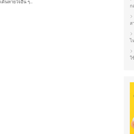
ินหายใจอื่น ๆ...
ก
ส
ไห
ใช