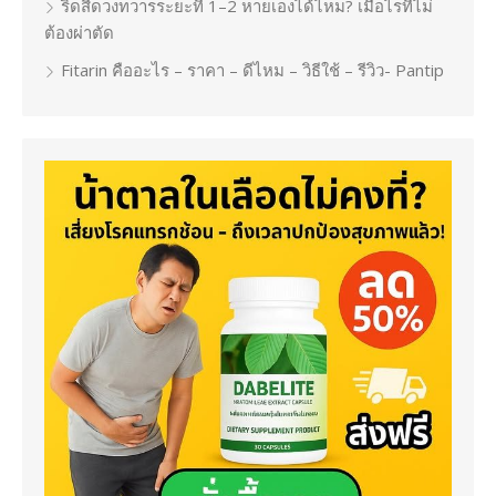
ริดสีดวงทวารระยะที่ 1–2 หายเองได้ไหม? เมื่อไรที่ไม่
ต้องผ่าตัด
Fitarin คืออะไร – ราคา – ดีไหม – วิธีใช้ – รีวิว- Pantip