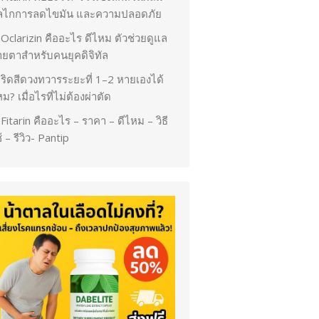
ลไกการลดไขมัน และความปลอดภัย
Oclarizin คืออะไร ดีไหม ตัวช่วยดูแล
ายตาสำหรับคนยุคดิจิทัล
ริดสีดวงทวารระยะที่ 1–2 หายเองได้
ม? เมื่อไรที่ไม่ต้องผ่าตัด
Fitarin คืออะไร – ราคา – ดีไหม – วิธี
้ – รีวิว- Pantip