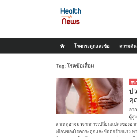
Skip
โรคกระดูกและข้อ
ความดัน
to
content
Tag:
โรคข้อเสื่อม
สุข
ปว
คุ
อาก
ผู้ส
สาเหตุอาจมาจากการเปลี่ยนแปลงของอากาศ
เตือนของโรคกระดูกและข้อต่อร้ายแรง หาก