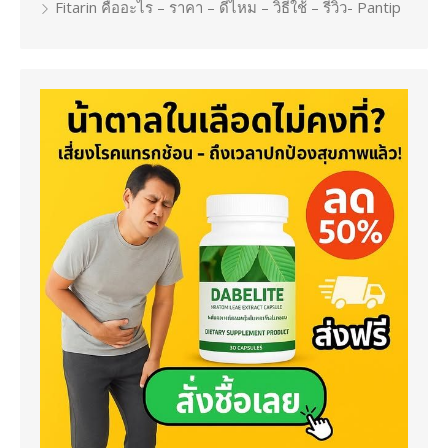
Fitarin คืออะไร – ราคา – ดีไหม – วิธีใช้ – รีวิว- Pantip