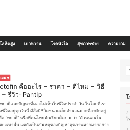
โลหิตสูง
เบาหวาน
โรคหัวใจ
สุขภาพชาย
ความงาม
S
fo
ิเศษ
ctofin คืออะไร – ราคา – ดีไหม – วิธี
้ – รีวิว- Pantip
โ
พยาธิและปัญหาที่มองไม่เห็นในชีวิตประจำวัน ในโลกที่เรา
ชีวิตอยู่ทุกวันนี้ มีสิ่งมีชีวิตขนาดเล็กจำนวนมากที่อาศัยอยู่
้นคือ “พยาธิ” หรือที่คนไทยมักเรียกติดปากว่า “ตัวหนอนใน
ไท
ยะแขยงเท่านั้น แต่ยังเป็นสาเหตุของปัญหาสุขภาพมากมายอย่าง