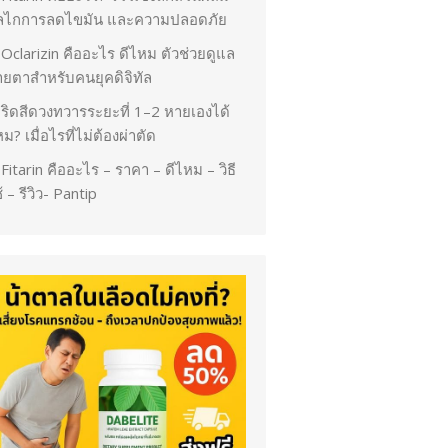
ลไกการลดไขมัน และความปลอดภัย
Oclarizin คืออะไร ดีไหม ตัวช่วยดูแล
ายตาสำหรับคนยุคดิจิทัล
ริดสีดวงทวารระยะที่ 1–2 หายเองได้
ม? เมื่อไรที่ไม่ต้องผ่าตัด
Fitarin คืออะไร – ราคา – ดีไหม – วิธี
้ – รีวิว- Pantip