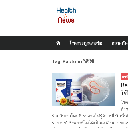
Skip
โรคกระดูกและข้อ
ความดัน
to
content
Tag:
Bactofin วิธีใช้
ยาพ
Ba
ใช
โรค
ดำรง
ร่วมกับเราโดยที่เราอาจไม่รู้ตัว หนึ่งในนั
ร่างกาย” ซึ่งพยาธิไม่ได้เป็นแค่สิ่งน่าข