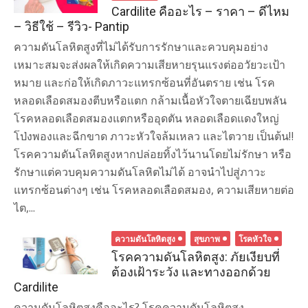
Cardilite คืออะไร – ราคา – ดีไหม
– วิธีใช้ – รีวิว- Pantip
ความดันโลหิตสูงที่ไม่ได้รับการรักษาและควบคุมอย่าง
เหมาะสมจะส่งผลให้เกิดความเสียหายรุนแรงต่ออวัยวะเป้า
หมาย และก่อให้เกิดภาวะแทรกซ้อนที่อันตราย เช่น โรค
หลอดเลือดสมองตีบหรือแตก กล้ามเนื้อหัวใจตายเฉียบพลัน
โรคหลอดเลือดสมองแตกหรืออุดตัน หลอดเลือดแดงใหญ่
โป่งพองและฉีกขาด ภาวะหัวใจล้มเหลว และไตวาย เป็นต้น‼️
โรคความดันโลหิตสูงหากปล่อยทิ้งไว้นานโดยไม่รักษา หรือ
รักษาแต่ควบคุมความดันโลหิตไม่ได้ อาจนำไปสู่ภาวะ
แทรกซ้อนต่างๆ เช่น โรคหลอดเลือดสมอง, ความเสียหายต่อ
ไต,...
ความดันโลหิตสูง
สุขภาพ
โรคหัวใจ
โรคความดันโลหิตสูง: ภัยเงียบที่
ต้องเฝ้าระวัง และทางออกด้วย
Cardilite
ความดันโลหิตสูงคืออะไร? โรคความดันโลหิตสูง