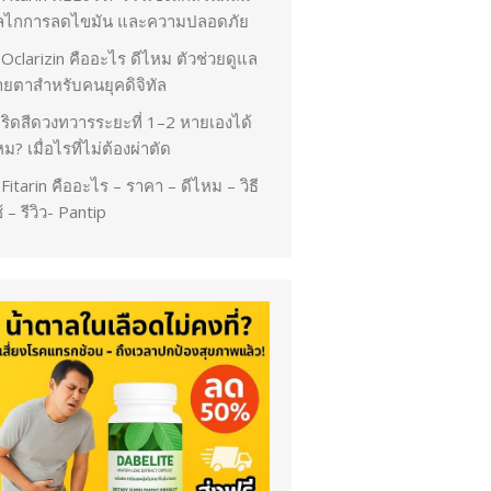
ลไกการลดไขมัน และความปลอดภัย
Oclarizin คืออะไร ดีไหม ตัวช่วยดูแล
ายตาสำหรับคนยุคดิจิทัล
ริดสีดวงทวารระยะที่ 1–2 หายเองได้
ม? เมื่อไรที่ไม่ต้องผ่าตัด
Fitarin คืออะไร – ราคา – ดีไหม – วิธี
้ – รีวิว- Pantip