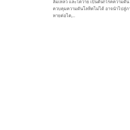
ล้มเหลว และไตวาย เป็นต้น‼️โรคความดันโ
ควบคุมความดันโลหิตไม่ได้ อาจนำไปสู่ภ
หายต่อไต,...