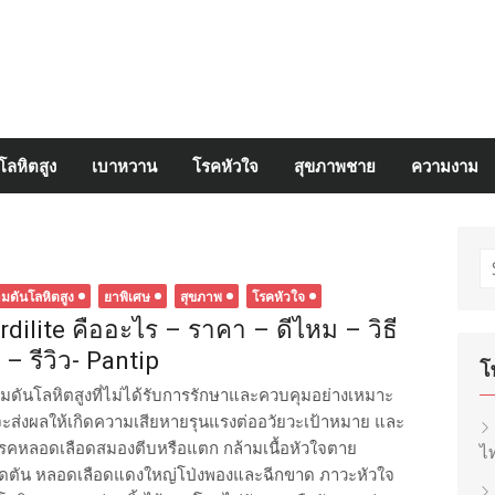
โลหิตสูง
เบาหวาน
โรคหัวใจ
สุขภาพชาย
ความงาม
S
fo
มดันโลหิตสูง
ยาพิเศษ
สุขภาพ
โรคหัวใจ
rdilite คืออะไร – ราคา – ดีไหม – วิธี
้ – รีวิว- Pantip
โ
มดันโลหิตสูงที่ไม่ได้รับการรักษาและควบคุมอย่างเหมาะ
ะส่งผลให้เกิดความเสียหายรุนแรงต่ออวัยวะเป้าหมาย และ
 โรคหลอดเลือดสมองตีบหรือแตก กล้ามเนื้อหัวใจตาย
ไท
ดตัน หลอดเลือดแดงใหญ่โป่งพองและฉีกขาด ภาวะหัวใจ