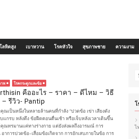
โลหิตสูง
เบาหวาน
โรคหัวใจ
สุขภาพชาย
ความงาม
S
fo
ภาพ
โรคกระดูกและข้อ
rthisin คืออะไร – ราคา – ดีไหม – วิธี
้ – รีวิว- Pantip
โ
คุณเป็นหนึ่งในหลายล้านคนที่กำลัง “ปวดข้อ เข่า เสียงดัง
บแกรบ หลังตึง ข้อฝืดตอนตื่นเช้า หรือเจ็บหลังเวลาเดินขึ้น
ให้คุณทรมานแค่ทางร่างกาย แต่ยังส่งผลถึงอารมณ์ การ
ไท
น อาการปวดข้อ–เสื่อมข้อเกิดจาก การอักเสบภายในข้อ การ