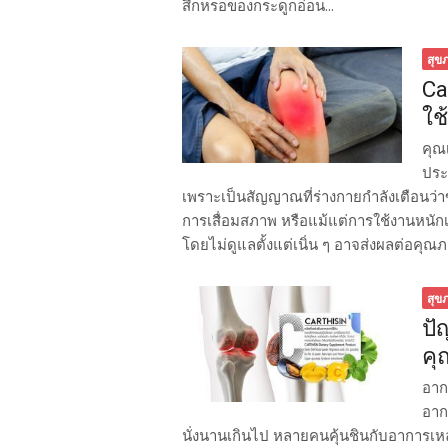
สึกหรอของกระดูกอ่อน...
สุข
Ca
ใช
คุณ
ประจ
เพราะเป็นสัญญาณที่ร่างกายกำลังเตือนว
การเสื่อมสภาพ หรือแม้แต่การใช้งานหนักเ
โดยไม่ดูแลตั้งแต่เนิ่น ๆ อาจส่งผลต่อคุณ
สุข
ปั
คุ
อากา
อากา
นั่งนานเกินไป หลายคนคุ้นชินกับอาการเหล่า