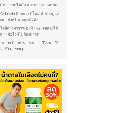
ลไกการลดไขมัน และความปลอดภัย
Oclarizin คืออะไร ดีไหม ตัวช่วยดูแล
ายตาสำหรับคนยุคดิจิทัล
ริดสีดวงทวารระยะที่ 1–2 หายเองได้
ม? เมื่อไรที่ไม่ต้องผ่าตัด
Fitarin คืออะไร – ราคา – ดีไหม – วิธี
้ – รีวิว- Pantip