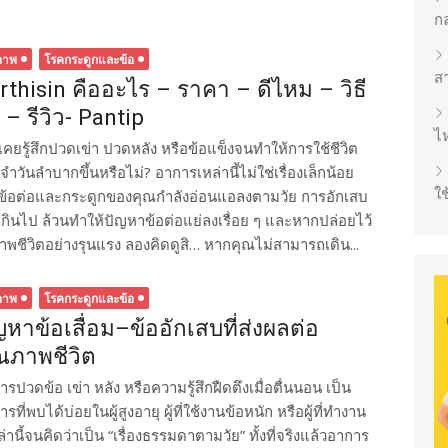
ก
ภาพ
โรคกระดูกและข้อ
ส
rthisin คืออะไร – ราคา – ดีไหม – วิธี
้ – รีวิว- Pantip
ไห
เคยรู้สึกปวดเข่า ปวดหลัง หรือข้อแข็งจนทำให้การใช้ชีวิต
ำวันลำบากขึ้นหรือไม่? อาการเหล่านี้ไม่ใช่เรื่องเล็กน้อย
ใช
่าข้อต่อและกระดูกของคุณกำลังอ่อนแอลงตามวัย การอักเสบ
กินไป ล้วนทำให้ปัญหาข้อต่อแย่ลงเรื่อย ๆ และหากปล่อยไว้
ภาพชีวิตอย่างรุนแรง ลองคิดดูสิ… หากคุณไม่สามารถเดิน...
ภาพ
โรคกระดูกและข้อ
ญหาข้อเสื่อม–ข้ออักเสบที่ส่งผลต่อ
ณภาพชีวิต
รปวดข้อ เข่า หลัง หรือความรู้สึกฝืดตึงเมื่อตื่นนอน เป็น
รที่พบได้บ่อยในผู้สูงอายุ ผู้ที่ใช้งานข้อหนัก หรือผู้ที่ทำงาน
นี้จนคิดว่าเป็น “เรื่องธรรมดาตามวัย” ทั้งที่จริงแล้วอาการ