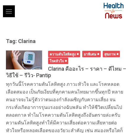
Skip
to
content
Tag:
Clarina
ความดันโลหิตสูง
ยาพิเศษ
สุขภาพ
โรคหัวใจ
Clarina คืออะไร – ราคา – ดีไหม –
วิธีใช้ – รีวิว- Pantip
ทุกวันนี้โรคความดันโลหิตสูง ภาวะหัวใจ และโรคหลอด
เลือดสมอง เป็นภัยเงียบที่คุกคามคนไทยมากขึ้นทุกปี หลาย
คนอาจจะไม่รู้ตัวว่าตนเองกำลังเผชิญกับความเสี่ยง จน
กระทั่งเกิดอาการรุนแรงอย่างฉับพลัน ทำให้ชีวิตเปลี่ยนไป
ตลอดกาล ทำไมโรคความดันโลหิตสูงถึงอันตรายล่ะครับ
ความดันโลหิตสูงทำให้มีความเสี่ยงต่อความเสียหายต่อ
หัวใจหรือหลอดเลือดของอวัยวะสำคัญ เช่น สมองหรือไตก็