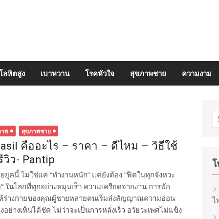
โลหิตสูง
เบาหวาน
โรคหัวใจ
สุขภาพชาย
ความงาม
S
fo
ภาพ
สุขภาพชาย
asil คืออะไร – ราคา – ดีไหม – วิธีใช้
รีวิว- Pantip
โ
ายยุคนี้ ไม่ใช่แค่ “ทำงานหนัก” แต่ยังต้อง “ฟิตในทุกจังหวะ
ิต” ในโลกที่ทุกอย่างหมุนเร็ว ความเครียดจากงาน การพัก
ทำให้ร่างกายของคุณผู้ชายหลายคนเริ่มส่งสัญญาณความอ่อน
ไท
่างเห็นได้ชัด ไม่ว่าจะเป็นการหลั่งเร็ว อวัยวะเพศไม่แข็ง