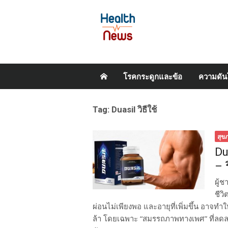
Skip
โรคกระดูกและข้อ
ความดัน
to
content
Tag:
Duasil วิธีใช้
สุข
Du
– 
ผู้ช
ชีว
ผ่อนไม่เพียงพอ และอายุที่เพิ่มขึ้น อาจ
ล้า โดยเฉพาะ “สมรรถภาพทางเพศ” ที่ลดลงอย