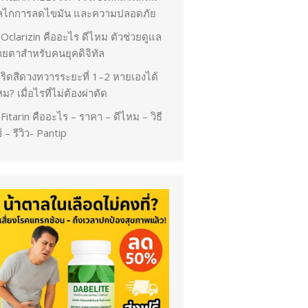
ลไกการลดไขมัน และความปลอดภัย
Oclarizin คืออะไร ดีไหม ตัวช่วยดูแล
ายตาสำหรับคนยุคดิจิทัล
ริดสีดวงทวารระยะที่ 1–2 หายเองได้
ม? เมื่อไรที่ไม่ต้องผ่าตัด
Fitarin คืออะไร – ราคา – ดีไหม – วิธี
้ – รีวิว- Pantip