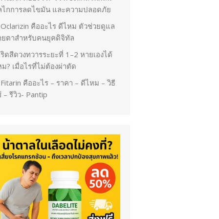
ลไกการลดไขมัน และความปลอดภัย
Oclarizin คืออะไร ดีไหม ตัวช่วยดูแล
ายตาสำหรับคนยุคดิจิทัล
ริดสีดวงทวารระยะที่ 1–2 หายเองได้
ม? เมื่อไรที่ไม่ต้องผ่าตัด
Fitarin คืออะไร – ราคา – ดีไหม – วิธี
้ – รีวิว- Pantip