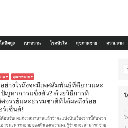
โลหิตสูง
เบาหวาน
โรคหัวใจ
สุขภาพชาย
ความงาม
S
fo
ภาพ
สุขภาพชาย
อย่างไรถึงจะมีเพศสัมพันธ์ที่ดียาวและ
มปัญหาการแข็งตัว? ด้วยวิธีการที่
โ
ัศจรรย์และธรรมชาติที่ได้ผลถึงร้อย
อร์เซ็นต์!
ไท
ดีต้อนรับ! ผมกังวลมานานแล้วว่าจะแบ่งปันเรื่องราวนี้กับพวก
่จะเอาชนะความอายของตัวเองเพราะผมรู้ว่าผมจะสามารถช่วย