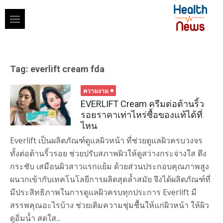
Skip
to
content
Tag:
everlift cream fda
ความงาม
EVERLIFT Cream ครีมต่อต้านริ้ว
รอยราคาเท่าไหร่ซื้อของแท้ได้ที่
ไหน
Everlift เป็นผลิตภัณฑ์ดูแลผิวหน้า ที่ช่วยดูแลผิวครบวงจร
ทั้งต่อต้านริ้วรอย ช่วยปรับสภาพผิวให้ดูสว่างกระจ่างใส ตึง
กระชับ เสมือนผิวสาวแรกแย้ม ด้วยส่วนประกอบคุณภาพสูง
ผนวกเข้ากับเทคโนโลยีการผลิตสุดล้ำสมัย จึงได้ผลิตภัณฑ์ที่
มีประสิทธิภาพในการดูแลผิวครบทุกประการ Everlift มี
สรรพคุณอะไรบ้าง ช่วยเติมความชุ่มชื้นให้แก่ผิวหน้า ให้ผิว
ดูอิ่มน้ำ สดใส...