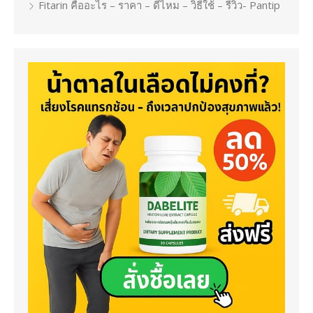
Fitarin คืออะไร – ราคา – ดีไหม – วิธีใช้ – รีวิว- Pantip