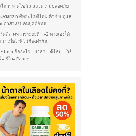
ลไกการลดไขมัน และความปลอดภัย
Oclarizin คืออะไร ดีไหม ตัวช่วยดูแล
ายตาสำหรับคนยุคดิจิทัล
ริดสีดวงทวารระยะที่ 1–2 หายเองได้
ม? เมื่อไรที่ไม่ต้องผ่าตัด
Fitarin คืออะไร – ราคา – ดีไหม – วิธี
้ – รีวิว- Pantip