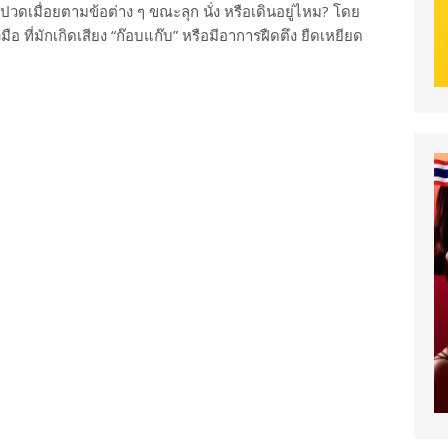
ึกปวดเมื่อยตามข้อต่าง ๆ ขณะลุก นั่ง หรือเดินอยู่ไหม? โดย
ือ ที่มักเกิดเสียง “ก๊อบแก๊บ” หรือมีอาการฝืดตึง ยืดเหยียด