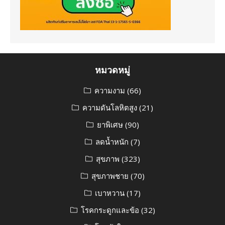
หมวดหมู่
ความงาม
(66)
ความดันโลหิตสูง
(21)
ยาพิเศษ
(90)
ลดน้ำหนัก
(7)
สุขภาพ
(323)
สุขภาพชาย
(70)
เบาหวาน
(17)
โรคกระดูกและข้อ
(32)