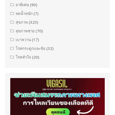
ยาพิเศษ
(90)
ลดน้ำหนัก
(7)
สุขภาพ
(323)
สุขภาพชาย
(70)
เบาหวาน
(17)
โรคกระดูกและข้อ
(32)
โรคหัวใจ
(20)