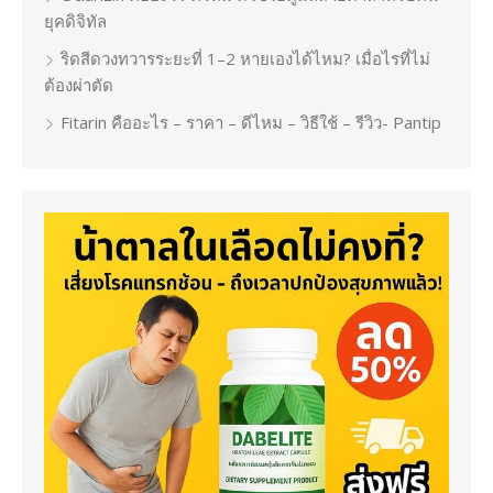
ยุคดิจิทัล
ริดสีดวงทวารระยะที่ 1–2 หายเองได้ไหม? เมื่อไรที่ไม่
ต้องผ่าตัด
Fitarin คืออะไร – ราคา – ดีไหม – วิธีใช้ – รีวิว- Pantip