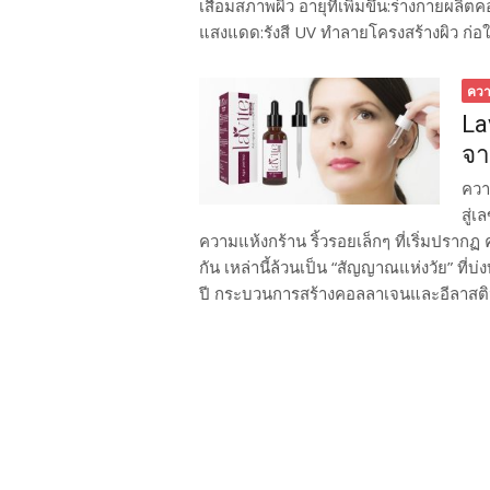
เสื่อมสภาพผิว อายุที่เพิ่มขึ้น:ร่างกายผ
แสงแดด:รังสี UV ทำลายโครงสร้างผิว ก่อให้
คว
La
จา
ควา
สู่
ความแห้งกร้าน ริ้วรอยเล็กๆ ที่เริ่มปราก
กัน เหล่านี้ล้วนเป็น “สัญญาณแห่งวัย” ที่บ่
ปี กระบวนการสร้างคอลลาเจนและอีลาสตินใน