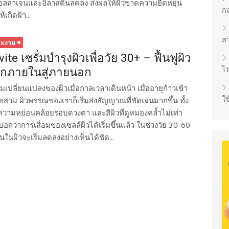
ลิตคอลลาเจนและอิลาสตินลดลง ส่งผลให้ผิวขาดความยืดหยุ่น
ก
เกิดฝ้า...
ส
ามงาม
vite เซรั่มบำรุงผิวเพื่อวัย 30+ – ฟื้นฟูผิว
ไห
กภายในสู่ภายนอก
มเปลี่ยนแปลงของผิวเมื่อกาลเวลาเดินหน้า เมื่ออายุก้าวเข้า
ใช
เลขสาม ผิวพรรณของเราก็เริ่มส่งสัญญาณที่ชัดเจนมากขึ้น ทั้ง
ฏ ความหย่อนคล้อยรอบดวงตา และสีผิวที่ดูหมองคล้ำไม่เท่า
งบอกว่าการเสื่อมของเซลล์ผิวได้เริ่มขึ้นแล้ว ในช่วงวัย 30-60
ผิวจะเริ่มลดลงอย่างเห็นได้ชัด...