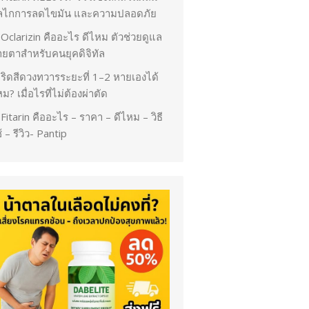
ลไกการลดไขมัน และความปลอดภัย
Oclarizin คืออะไร ดีไหม ตัวช่วยดูแล
ายตาสำหรับคนยุคดิจิทัล
ริดสีดวงทวารระยะที่ 1–2 หายเองได้
ม? เมื่อไรที่ไม่ต้องผ่าตัด
Fitarin คืออะไร – ราคา – ดีไหม – วิธี
้ – รีวิว- Pantip