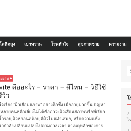
โลหิตสูง
เบาหวาน
โรคหัวใจ
สุขภาพชาย
ความงาม
S
fo
ามงาม
vite คืออะไร – ราคา – ดีไหม – วิธีใช้
ีวิว
โ
ใจเรื่อง “ผิวเสื่อมสภาพ” อย่างลึกซึ้ง เมื่ออายุมากขึ้น ปัญหา
ี่หลายคนหลีกเลี่ยงไม่ได้คือภาวะผิวเสื่อมสภาพหรือที่เรียก
นริ้วรอย,ผิวหย่อนคล้อย,สีผิวไม่สม่ำเสมอ, หรือความแห้ง
ไท
งเรากำลังเปลี่ยนแปลงไปตามกาลเวลา สาเหตุหลักของการ