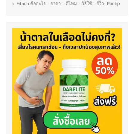
Fitarin คืออะไร – ราคา – ดีไหม – วิธีใช้ – รีวิว- Pantip