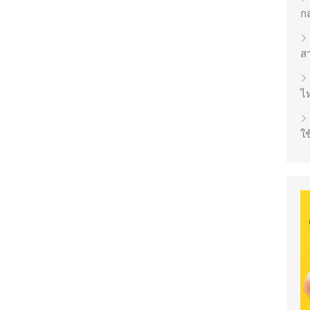
ก
ส
ไห
ใช