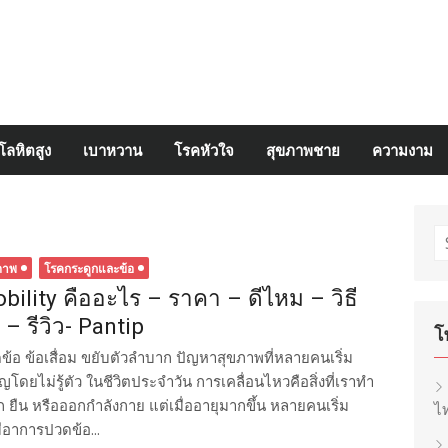
โลหิตสูง
เบาหวาน
โรคหัวใจ
สุขภาพชาย
ความงาม
S
fo
ภาพ
โรคกระดูกและข้อ
bility คืออะไร – ราคา – ดีไหม – วิธี
้ – รีวิว- Pantip
โ
ข้อ ข้อเสื่อม ขยับตัวลำบาก ปัญหาสุขภาพที่หลายคนเริ่ม
ญโดยไม่รู้ตัว ในชีวิตประจำวัน การเคลื่อนไหวคือสิ่งที่เราทำ
ก ยืน หรือออกกำลังกาย แต่เมื่ออายุมากขึ้น หลายคนเริ่ม
ไท
มีอาการปวดข้อ...