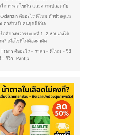
ลไกการลดไขมัน และความปลอดภัย
Oclarizin คืออะไร ดีไหม ตัวช่วยดูแล
ายตาสำหรับคนยุคดิจิทัล
ริดสีดวงทวารระยะที่ 1–2 หายเองได้
ม? เมื่อไรที่ไม่ต้องผ่าตัด
Fitarin คืออะไร – ราคา – ดีไหม – วิธี
้ – รีวิว- Pantip