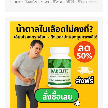
Fitarin คืออะไร – ราคา – ดีไหม – วิธีใช้ – รีวิว- Pantip