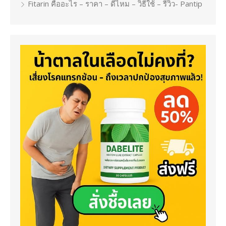
Fitarin คืออะไร – ราคา – ดีไหม – วิธีใช้ – รีวิว- Pantip