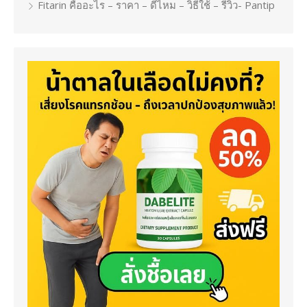
Fitarin คืออะไร – ราคา – ดีไหม – วิธีใช้ – รีวิว- Pantip