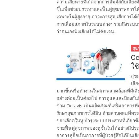
ความเสียหายที่เกิดจากการสัมผัสกับเสียง
ขึ้นเพื่อช่วยบรรเทาและฟื้นฟูสุขภาพการได้ย
เฉพาะในผู้สูงอายุ ภาวะการสูญเสียการได้ย
การเสื่อมสภาพในระบบต่างๆ รวมถึงระบบประ
ว่าตนเองฟังเสียงได้ไม่ชัดเจน...
สุข
Oc
ใช
สุข
เสีย
มากขึ้นหรือทำงานในสภาพแวดล้อมที่มีเ
อย่างค่อยเป็นค่อยไป การดูแลและป้องกันปัญ
ข้าม Octavis เป็นผลิตภัณฑ์เสริมอาหารท
รักษาสุขภาพการได้ยิน ด้วยส่วนผสมที่ทร
ของเลือดในหู บำรุงระบบประสาทที่เกี่ยวข
ช่วยฟื้นฟูสุขภาพของหูชั้นในได้อย่างมีป
อาการหูอื้อเป็นอาการที่ผู้ป่วยรู้สึกได้ยินเ