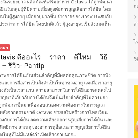
ดังในระยะยาว ผลิตภัณฑ์เสริมอาหาร Octavis ได้ถูกพัฒนา
ก
ินในกลุ่มผู้ที่มีความเสี่ยงสูงต่อการสูญเสียการได้ยิน โดย
ินในผู้สูงอายุ เมื่ออายุมากขึ้น ร่างกายของเราจะประสบกับ
สาทการได้ยิน โดยปกติแล้ว ผู้สูงอายุจะเริ่มสังเกตเห็น
ส
ไห
ภาพ
tavis คืออะไร – ราคา – ดีไหม – วิธี
ใช
้ – รีวิว- Pantip
ภาพการได้ยินเป็นส่วนสำคัญที่มีผลต่อคุณภาพชีวิต การฟัง
งและการสื่อสารเป็นสิ่งจำเป็นในทุกช่วงอายุ แต่เมื่อเราอายุ
สียงดังเป็นเวลานาน ความสามารถในการได้ยินอาจลดลงไป
หาที่เกี่ยวกับการได้ยินจึงเป็นเรื่องสำคัญที่ไม่ควรมอง
ี่ถูกพัฒนาขึ้นมาเพื่อตอบสนองความต้องการในการดูแล
งพลังจากธรรมชาติ Octavis ช่วยเสริมสร้างการไหลเวียน
้องกับการได้ยิน ลดความเสี่ยงต่อการสูญเสียการได้ยิน และ
ระสิทธิภาพ สาเหตุของอาการหูอื้อและการสูญเสียการได้ยิน
สียงในหูที่ไม่มีแหล่งกำเนิดเสียงภายนอก...