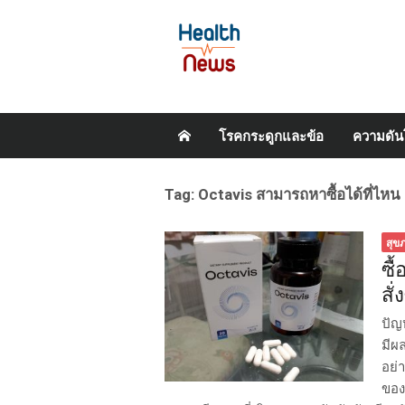
Skip
โรคกระดูกและข้อ
ความดัน
to
content
Tag:
Octavis สามารถหาซื้อได้ที่ไหน
สุข
ซื
สั
ปัญ
มีผ
อย่
ของ