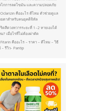
ลไกการลดไขมัน และความปลอดภัย
Oclarizin คืออะไร ดีไหม ตัวช่วยดูแล
ายตาสำหรับคนยุคดิจิทัล
ริดสีดวงทวารระยะที่ 1–2 หายเองได้
ม? เมื่อไรที่ไม่ต้องผ่าตัด
Fitarin คืออะไร – ราคา – ดีไหม – วิธี
้ – รีวิว- Pantip