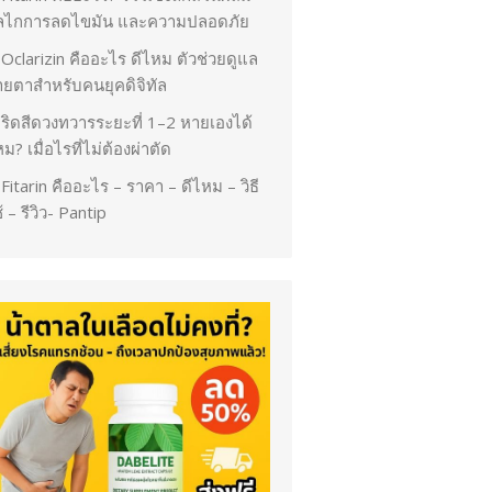
ลไกการลดไขมัน และความปลอดภัย
Oclarizin คืออะไร ดีไหม ตัวช่วยดูแล
ายตาสำหรับคนยุคดิจิทัล
ริดสีดวงทวารระยะที่ 1–2 หายเองได้
ม? เมื่อไรที่ไม่ต้องผ่าตัด
Fitarin คืออะไร – ราคา – ดีไหม – วิธี
้ – รีวิว- Pantip