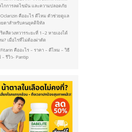
ลไกการลดไขมัน และความปลอดภัย
Oclarizin คืออะไร ดีไหม ตัวช่วยดูแล
ายตาสำหรับคนยุคดิจิทัล
ริดสีดวงทวารระยะที่ 1–2 หายเองได้
ม? เมื่อไรที่ไม่ต้องผ่าตัด
Fitarin คืออะไร – ราคา – ดีไหม – วิธี
้ – รีวิว- Pantip