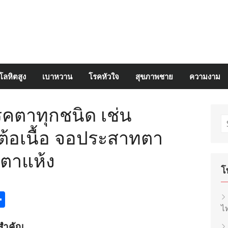
โลหิตสูง
เบาหวาน
โรคหัวใจ
สุขภาพชาย
ความงาม
รคตาทุกชนิด เช่น
S
 ต้อเนื้อ จอประสาทตา
fo
ม ตาแห้ง
โ
egram
inkedIn
Share
ไท
สำคัญ