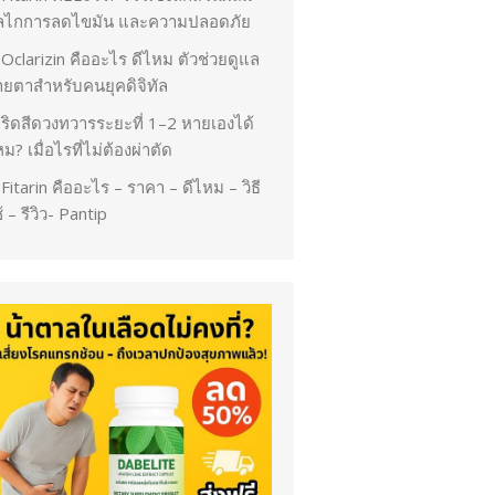
ลไกการลดไขมัน และความปลอดภัย
Oclarizin คืออะไร ดีไหม ตัวช่วยดูแล
ายตาสำหรับคนยุคดิจิทัล
ริดสีดวงทวารระยะที่ 1–2 หายเองได้
ม? เมื่อไรที่ไม่ต้องผ่าตัด
Fitarin คืออะไร – ราคา – ดีไหม – วิธี
้ – รีวิว- Pantip