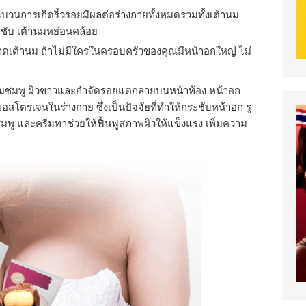
บวนการเกิดริ้วรอยมีผลต่อร่างกายทั้งหมดรวมทั้งเต้านม
ชับ เต้านมหย่อนคล้อย
ดเต้านม ถ้าไม่มีใครในครอบครัวของคุณมีหน้าอกใหญ่ ไม่
วนมชมพู ผิวขาวและกำจัดรอยแตกลายบนหน้าท้อง หน้าอก
โตรเจนในร่างกาย ซึ่งเป็นปัจจัยที่ทําให้กระชับหน้าอก รู
ู และครีมทาช่วยให้ฟื้นฟูสภาพผิวให้แข็งแรง เพิ่มความ