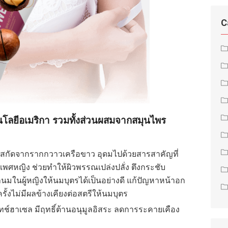
C
นโลยีอเมริกา รวมทั้งส่วนผสมจากสมุนไพร
สกัดจากรากกวาวเครือขาว อุดมไปด้วยสารสาคัญที่
นเพศหญิง ช่วยทำให้ผิวพรรณเปล่งปลั่ง ตึงกระชับ
นมในผู้หญิงให้นมบุตรได้เป็นอย่างดี แก้ปัญหาหน้าอก
ั้งไม่มีผลข้างเคียงต่อสตรีให้นมบุตร
ช์ฮาเซล มีฤทธิ์ต้านอนุมูลอิสระ ลดการระคายเคือง