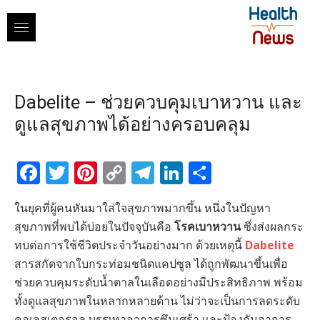
Skip
to
content
Dabelite – ช่วยควบคุมเบาหวาน และ
ดูแลสุขภาพได้อย่างครอบคลุม
Facebook
Twitter
Pinterest
Copy
Telegram
LinkedIn
Share
Link
ในยุคที่ผู้คนหันมาใส่ใจสุขภาพมากขึ้น หนึ่งในปัญหา
สุขภาพที่พบได้บ่อยในปัจจุบันคือ
โรคเบาหวาน
ซึ่งส่งผลกระ
ทบต่อการใช้ชีวิตประจำวันอย่างมาก ด้วยเหตุนี้
Dabelite
สารสกัดจากใบกระท่อมชนิดแคปซูล ได้ถูกพัฒนาขึ้นเพื่อ
ช่วยควบคุมระดับน้ำตาลในเลือดอย่างมีประสิทธิภาพ พร้อม
ทั้งดูแลสุขภาพในหลากหลายด้าน ไม่ว่าจะเป็นการลดระดับ
คอเลสเตอรอล บรรเทาอาการซึมเศร้า และป้องกันอาการ