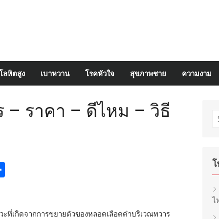
โลหิตสูง
เบาหวาน
โรคหัวใจ
สุขภาพชาย
ความงาม
– ราคา – ดีไหม – วิธี
S
fo
โ
egram
inkedIn
Share
ไท
าวะที่เกิดจากการขยายตัวของหลอดเลือดดำบริเวณทวาร