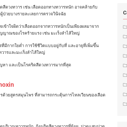
ดสีดวงทวาร เช่น เลือดออกทางทวารหนัก อาจคล้ายกับ
C
้ผู้ป่วยบางรายละเลยการตรวจวินิจฉัย
เข้าใจผิดว่าเลือดออกจากทวารหนักเป็นเพียงผลมาจาก
ัญญาณของโรคร้ายแรง เช่น มะเร็งลำไส้ใหญ่
ที่มีกากใยต่ำ การใช้ชีวิตแบบอยู่กับที่ และอายุที่เพิ่มขึ้น
ีดวงทวารและมะเร็งลำไส้ใหญ่
ปัญหา และเป็นโรคริดสีดวงทวารมากที่สุด
oxin
รด้วยสูตรสมุนไพร ที่สามารถกระตุ้นการไหลเวียนของเลือด
ดบริเวณทวารหนัก, ก้อนริดสีดวงทวารที่ย้อย, ปวดแสบปวด