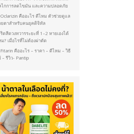
ลไกการลดไขมัน และความปลอดภัย
Oclarizin คืออะไร ดีไหม ตัวช่วยดูแล
ายตาสำหรับคนยุคดิจิทัล
ริดสีดวงทวารระยะที่ 1–2 หายเองได้
ม? เมื่อไรที่ไม่ต้องผ่าตัด
Fitarin คืออะไร – ราคา – ดีไหม – วิธี
้ – รีวิว- Pantip