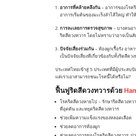
อาการที่คล้ายคลึงกัน
– อาการของโรคริ
อาการเริ่มต้นของมะเร็งลำไส้ใหญ่ ทำให
การละเลยการตรวจสุขภาพ
– บางคนอาจ
ริดสีดวงทวาร โดยไม่ทราบว่าอาจเป็นส
ปัจจัยเสี่ยงร่วมกัน
– ท้องผูกเรื้อรัง อาหาร
เป็นปัจจัยเสี่ยงที่เกี่ยวข้องกับทั้งริดส
ประเทศไทยเข้าสู่ 5 ประเทศที่มีผู้ประสบ
แต่เราเอาสามารถชนะโรคนี้ได้หรือไม่?
ฟื้นฟูริดสีดวงทวารด้วย
Ham
โรคริดสีดวงหายไป – รักษาริดสีดวงทวา
ที่อุดตัน และหยุดริดสีดวงทวาร
ช่วยเพิ่มความแข็งแรงของหลอดเลือด
ช่วยลดอาการท้องผูก
ช่วยลดอาการของโรคริดสีดวงทวาร: ปว