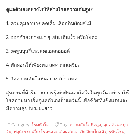
ดูแลตัวเองอย่างไรให้ห่างไกลความดันสูง?
ควบคุมอาหาร ลดเค็ม เลือกกินผักผลไม้
ออกกำลังกายเบา ๆ เช่น เดินเร็ว หรือโยคะ
งดสูบบุหรี่และลดแอลกอฮอล์
พักผ่อนให้เพียงพอ ลดความเครียด
วัดความดันโลหิตอย่างสม่ำเสมอ
สุขภาพที่ดี เริ่มจากการรู้เท่าทันและใส่ใจในทุกวัน อย่ารอให้
โรคถามหา เริ่มดูแลตัวเองตั้งแต่วันนี้ เพื่อชีวิตที่แข็งแรงและ
มีความสุขในระยะยาว
Category:
โรคหัวใจ
Tag:
ความดันโลหิตสูง
,
ดูแลตัวเองทุก
วัน
,
พฤติกรรมเสี่ยงโรคหลอดเลือดสมอง
,
ภัยเงียบใกล้ตัว
,
รู้ทันโรค
,