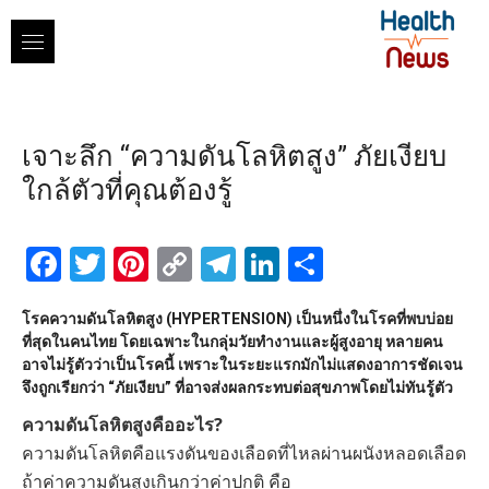
Skip
to
content
เจาะลึก “ความดันโลหิตสูง” ภัยเงียบ
ใกล้ตัวที่คุณต้องรู้
Facebook
Twitter
Pinterest
Copy
Telegram
LinkedIn
Share
Link
โรคความดันโลหิตสูง (HYPERTENSION) เป็นหนึ่งในโรคที่พบบ่อย
ที่สุดในคนไทย โดยเฉพาะในกลุ่มวัยทำงานและผู้สูงอายุ หลายคน
อาจไม่รู้ตัวว่าเป็นโรคนี้ เพราะในระยะแรกมักไม่แสดงอาการชัดเจน
จึงถูกเรียกว่า “ภัยเงียบ” ที่อาจส่งผลกระทบต่อสุขภาพโดยไม่ทันรู้ตัว
ความดันโลหิตสูงคืออะไร?
ความดันโลหิตคือแรงดันของเลือดที่ไหลผ่านผนังหลอดเลือด
ถ้าค่าความดันสูงเกินกว่าค่าปกติ คือ