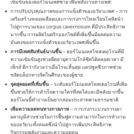
เข้มข้นของฮอร์โมนเพศชาย เพิ่มพลังงานทางเพศ;
การปรับปรุงคุณภาพของการแข็งตัวของอวัยวะเพศ – การ
เสริมสร้างหลอดเลือดและการเร่งการไหลเวียนโลหิตนำ
ไปสู่การบวมของ corpus cavernosum ที่มีประสิทธิภาพ
มากขึ้น การผลิตไนตริกออกไซด์ที่เพิ่มขึ้นมีผลต่อความ
มั่นคงของการแข็งตัวของอวัยวะเพศเพิ่มขึ้น
การมีเพศสัมพันธ์นานขึ้น
– ฮอร์โมนเทสโทสเตอโรนที่มี
ความเข้มข้นสูงช่วยยืดอายุความใกล้ชิดได้ตลอดเวลา มี
เซ็กส์ ดีกว่ากังวลว่าเมื่อไรจะสิ้นสุด แคปซูลชีวภาพช่วย
ขจัดบล็อกทางจิตในศีรษะของผู้ชาย
จุดสุดยอดที่เพิ่มขึ้น
– ระดับฮอร์โมนเทสโทสเตอโรนที่เพิ่ม
ขึ้นช่วยให้การสำเร็จความใคร่ที่สดใสและมีพลังมากขึ้น
ฮอร์โมนนี้ทำงานเป็นยากล่อมประสาทตามธรรมชาติ
เพิ่มความอดทนทางกายภาพ
– การเร่งกระบวนการเผา
ผลาญมีส่วนช่วยในการฟื้นฟูความสามารถในการทำงาน
ของอวัยวะทั้งหมดซึ่งนำไปสู่การเพิ่มประสิทธิภาพ
กิจกรรมพลังงานและความอดทน