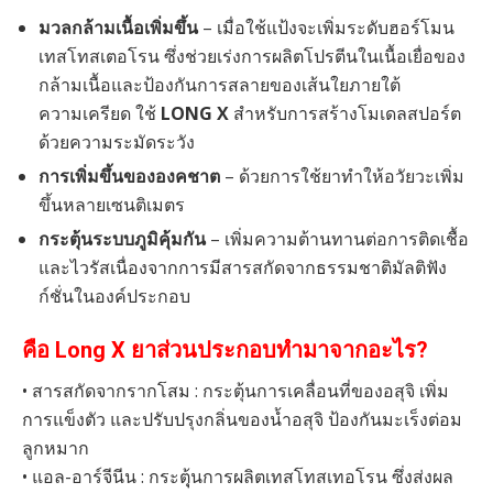
มวลกล้ามเนื้อเพิ่มขึ้น
– เมื่อใช้แป้งจะเพิ่มระดับฮอร์โมน
เทสโทสเตอโรน ซึ่งช่วยเร่งการผลิตโปรตีนในเนื้อเยื่อของ
กล้ามเนื้อและป้องกันการสลายของเส้นใยภายใต้
ความเครียด ใช้
LONG X
สำหรับการสร้างโมเดลสปอร์ต
ด้วยความระมัดระวัง
การเพิ่มขึ้นขององคชาต
– ด้วยการใช้ยาทำให้อวัยวะเพิ่ม
ขึ้นหลายเซนติเมตร
กระตุ้นระบบภูมิคุ้มกัน
– เพิ่มความต้านทานต่อการติดเชื้อ
และไวรัสเนื่องจากการมีสารสกัดจากธรรมชาติมัลติฟัง
ก์ชั่นในองค์ประกอบ
คือ Long X ยาส่วนประกอบทำมาจากอะไร?
• สารสกัดจากรากโสม : กระตุ้นการเคลื่อนที่ของอสุจิ เพิ่ม
การแข็งตัว และปรับปรุงกลิ่นของน้ำอสุจิ ป้องกันมะเร็งต่อม
ลูกหมาก
• แอล-อาร์จีนีน : กระตุุ้นการผลิตเทสโทสเทอโรน ซึ่งส่งผล