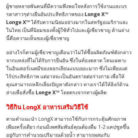
ผู้ชายหลายพันคนที่มีความพึงพอใจหลังการใช้งานและบร
รดาสาวๆต่างยืนยันประสิทธิภาพของ
Longe X™
Longe X™
ได้รับความนิยมอย่างมากในสหรัฐอเมริกาและ
ในไทย เป็นที่นิยมของทั้งผู้ใช้ทั่วไปและผู้เชี่ยวชาญ ด้านล่าง
นี้คือความเห็นของผู้เชี่ยวชาญ
อย่างไรก็ตามผู้เชี่ยวชาญเตือนว่าไม่ให้ซื้อผลิตภัณฑ์ดังกล่าว
จากแหล่งที่ไม่ได้รับการยืนยัน ซึ่งในท้องตลาด โดนเฉพาะ
ในอินเตอร์เนตมีของลอกเลียนแบบเยอะมาก ซึ่งไม่เพียงแต่
ไร้ประสิทธิภาพ แต่อาจจะเป็นอันตรายต่อร่างกาย เพื่อให้
คุณสามารถหลีกเลี่ยงปัญหาดังกล่าว ทางเราได้ให้ลิงก์ด้าน
ล่างเพื่อสั่งซื้อ
Longe X™
โดยตรงจากทางผู้ผลิต
วิธีกิน LongX อาหารเสริมวิธีใช้
ตามคำแนะนำ LongX สามารถใช้กับการกระตุ้นศักยภาพ
เพียงครั้งเดียว ก่อนมีเพศสัมพันธ์คุณต้องดื่ม 1-2 แคปซูลขึ้น
อยู่กับการคำนวณปริมาณด้วยน้ำ สามารถผสมกับ