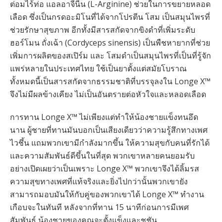
ต่อมไร้ท่อ แอลอาจีนีน (L-Arginine) ช่วยในการขยายหลอด
เลือด ซึ่งเป็นกรดอะมิโนที่ได้จากโปรตีน โสม เป็นสมุนไพรที่
ช่วยรักษาสุขภาพ อีกทั้งมีสารสกัดจากขิงดำที่เพิ่มระดับ
ฮอร์โมน ถั่งเฉ้า (Cordyceps sinensis) เป็นพืชหายากที่ช่วย
เพิ่มการผลิตของสเปิร์ม และ โสมดำเป็นสมุนไพรที่เป็นที่รู้จัก
แพร่หลายในประเทศไทย ใช้เป็นยาตั้งแต่สมัยโบราณ
ทั้งหมดนี้เป็นสารสกัดจากธรรมชาติที่บรรจุลงใน Longe X™
จึงไม่มีผลข้างเคียง ไม่เป็นอันตรายต่อหัวใจและหลอดเลือด
การทาน Longe X™ ไม่เพียงแต่ทำให้น้องชายแข็งทนอึด
นาน ผู้ชายที่ทานมันบอกเป็นเสียงเดียวว่าความรู้สึกทางเพศ
ไวชึ้น แถมพวกเขามีกำลังมากขึ้น ให้ความสุขกับคนที่รักได้
และความสัมพันธ์ดีขึ้นในที่สุด พวกเขาหลายคนยอมรับ
อย่างเปิดเผยว่าเป็นเพราะ Longe X™ พวกเขาจึงได้ลิ้มรส
ความสุขทางเพศที่แท้จริงและยิ่งไปกว่านั้นพวกเขายัง
สามารถมอบมันให้กับคู่ของพวกเขาได้ Longe X™ ทำงาน
เกือบจะในทันที หลังจากที่ทาน 15 นาทีก่อนการมีเพศ
สัมพันธ์ น้องชายของคุณจะตั้งแข็งและชูชัน