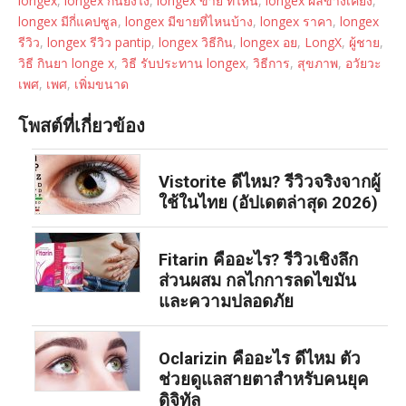
longex
,
longex กินยังไง
,
longex ขาย ที่ไหน
,
longex ผลข้างเคียง
,
longex มีกี่แคปซูล
,
longex มีขายที่ไหนบ้าง
,
longex ราคา
,
longex
รีวิว
,
longex รีวิว pantip
,
longex วิธีกิน
,
longex อย
,
LongX
,
ผู้ชาย
,
วิธี กินยา longe x
,
วิธี รับประทาน longex
,
วิธีการ
,
สุขภาพ
,
อวัยวะ
เพศ
,
เพศ
,
เพิ่มขนาด
โพสต์ที่เกี่ยวข้อง
Vistorite ดีไหม? รีวิวจริงจากผู้
ใช้ในไทย (อัปเดตล่าสุด 2026)
Fitarin คืออะไร? รีวิวเชิงลึก
ส่วนผสม กลไกการลดไขมัน
และความปลอดภัย
Oclarizin คืออะไร ดีไหม ตัว
ช่วยดูแลสายตาสำหรับคนยุค
ดิจิทัล