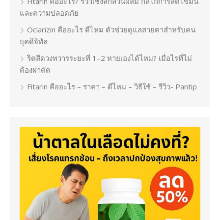
Fitarin คืออะไร? รีวิวเชิงลึกส่วนผสม กลไกการลดไขมัน
และความปลอดภัย
Oclarizin คืออะไร ดีไหม ตัวช่วยดูแลสายตาสำหรับคน
ยุคดิจิทัล
ริดสีดวงทวารระยะที่ 1–2 หายเองได้ไหม? เมื่อไรที่ไม่
ต้องผ่าตัด
Fitarin คืออะไร – ราคา – ดีไหม – วิธีใช้ – รีวิว- Pantip