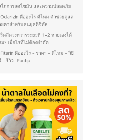
ลไกการลดไขมัน และความปลอดภัย
Oclarizin คืออะไร ดีไหม ตัวช่วยดูแล
ายตาสำหรับคนยุคดิจิทัล
ริดสีดวงทวารระยะที่ 1–2 หายเองได้
ม? เมื่อไรที่ไม่ต้องผ่าตัด
Fitarin คืออะไร – ราคา – ดีไหม – วิธี
้ – รีวิว- Pantip