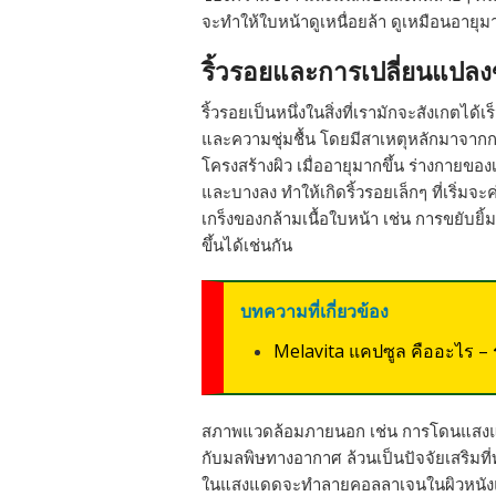
จะทำให้ใบหน้าดูเหนื่อยล้า ดูเหมือนอาย
ริ้วรอยและการเปลี่ยนแปลงข
ริ้วรอยเป็นหนึ่งในสิ่งที่เรามักจะสังเกตได้เร
และความชุ่มชื้น โดยมีสาเหตุหลักมาจา
โครงสร้างผิว เมื่ออายุมากขึ้น ร่างกายขอ
และบางลง ทำให้เกิดริ้วรอยเล็กๆ ที่เริ
เกร็งของกล้ามเนื้อใบหน้า เช่น การขยับยิ้ม
ขึ้นได้เช่นกัน
บทความที่เกี่ยวข้อง
Melavita แคปซูล คืออะไร – รา
สภาพแวดล้อมภายนอก เช่น การโดนแสงแดด
กับมลพิษทางอากาศ ล้วนเป็นปัจจัยเสริมที่
ในแสงแดดจะทำลายคอลลาเจนในผิวหนังแล