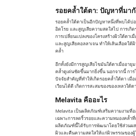
รอยคล้ำใต้ตา: ปัญหาที่มากั
รอยคล้ำใต้ตาเป็นอีกปัญหาหนึ่งที่พบได้บ่อย
อิดโรย และสูญเสียความสดใสไป การเกิดรอ
การเปลี่ยนแปลงของโครงสร้างผิวใต้ตาเมื่
และสูญเสียคอลลาเจน ทำให้เส้นเลือดใต้ผิวห
คล้ำ
อีกทั้งยังมีการสูญเสียไขมันใต้ตาเมื่ออายุ
คล้ำดูเด่นชัดขึ้นมากยิ่งขึ้น นอกจากนี้ ก
ปัจจัยสำคัญที่ทำให้เกิดรอยคล้ำใต้ตา เมื
เวียนได้ดี เกิดการสะสมของของเหลวใต้ตา ซ
Melavita คืออะไร
Melavita เป็นผลิตภัณฑ์เสริมความงามที่อ
เฉพาะการลดริ้วรอยและความหมองคล้ำที่เ
ผลิตภัณฑ์นี้ได้รับการพัฒนาโดยใช้ส่วนผสม
ผิวและคืนความสดใสให้แก่ผิวพรรณของผู้ใ