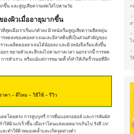
ุมากขึ้น และสูญเสียความสดใสไปตามวัย
ก
องผิวเมื่ออายุมากขึ้น
ส
็วที่สุดเมื่อเราเริ่มแก่ตัวลง ผิวหนังเริ่มสูญเสียความยืดหยุ่น
กการลดลงของคอลลาเจนและอีลาสตินที่เป็นส่วนสำคัญของ
ไห
งเราจะผลิตคอลลาเจนได้น้อยลง และผิวหนังจึงเริ่มแห้งขึ้น
่มจะค่อยๆ ขยายตัวและลึกลงไปตามกาลเวลา นอกจากนี้ การหด
ใช
 การหัวเราะ หรือแม้แต่การขมวดคิ้วก็ทำให้เกิดริ้วรอยที่ลึก
คา – ดีไหม – วิธีใช้ – รีวิว
โดยตรง การสูบบุหรี่ การดื่มแอลกอฮอล์ และการสัมผัส
ทำให้ผิวแก่เร็วขึ้น เมื่อเราโดนแสงแดดมากเกินไป รังสี UV
ะทำให้ผิวหมองคล้ำและเกิดจุดด่างดำ