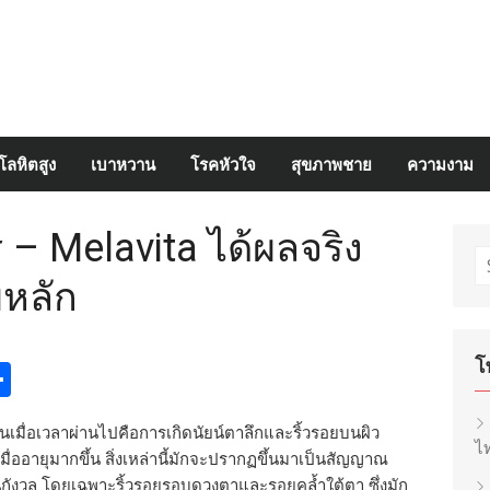
โลหิตสูง
เบาหวาน
โรคหัวใจ
สุขภาพชาย
ความงาม
 – Melavita ได้ผลจริง
S
บหลัก
fo
โ
egram
inkedIn
Share
นเมื่อเวลาผ่านไปคือการเกิดนัยน์ตาลึกและริ้วรอยบนผิว
ไท
เมื่ออายุมากขึ้น สิ่งเหล่านี้มักจะปรากฏขึ้นมาเป็นสัญญาณ
นกังวล โดยเฉพาะริ้วรอยรอบดวงตาและรอยคล้ำใต้ตา ซึ่งมัก